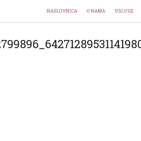
NASLOVNICA
O NAMA
USLUGE
2799896_6427128953114198