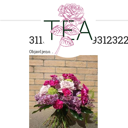
31150367_183931232
Objavljeno: Pon, 04.06.2018.