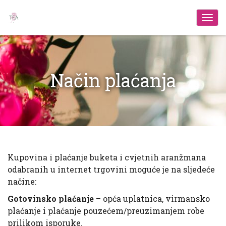
Izbo
Način plaćanja
Kupovina i plaćanje buketa i cvjetnih aranžmana
odabranih u internet trgovini moguće je na sljedeće
načine:
Gotovinsko plaćanje
– opća uplatnica, virmansko
plaćanje i plaćanje pouzećem/preuzimanjem robe
prilikom isporuke.